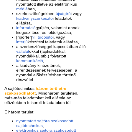
nyomtatott illetve az elektronikus
médiá
ban,
szerkesztőségekben
újságíró
i vagy
kiadványszerkesztő
i feladatok
ellátása,
információ
gyűjtés, valamint annak
kiegészítése, és feldolgozása,
[riporter]
?
i,
tudósító
i, vagy
interjú
készítési feladatok ellátása,
a szerkesztőséggel kapcsolatban álló
vállalat
okkal (lapkiadókkal,
nyomdákkal, stb.) folytatott
kommunikáció
,
a kiadvány kinézetének,
elrendezésének tervezésében, a
nyomdai előkészítésben történő
részvétel.
A sajtótechnikus
három területre
szakosodhatott
. Mindhárom területen,
más-más feladatokat kell ellátnia az
előzőekben felsorolt feladatokon túl.
E három terület:
nyomtatott sajtóra szakosodott
sajtótechnikus
,
elektronikus sajtóra szakosodott