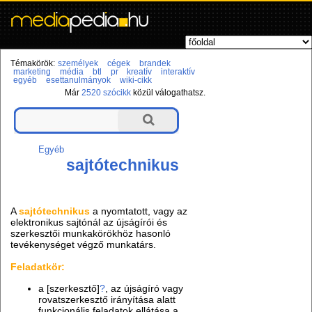
Témakörök:
személyek
cégek
brandek
marketing
média
btl
pr
kreatív
interaktív
egyéb
esettanulmányok
wiki-cikk
Már
2520 szócikk
közül válogathatsz.
Egyéb
sajtótechnikus
A
sajtótechnikus
a nyomtatott, vagy az
elektronikus sajtónál az újságírói és
szerkesztői munkakörökhöz hasonló
tevékenységet végző munkatárs.
Feladatkör:
a [szerkesztő]
?
, az újságíró vagy
rovatszerkesztő irányítása alatt
funkcionális feladatok ellátása a