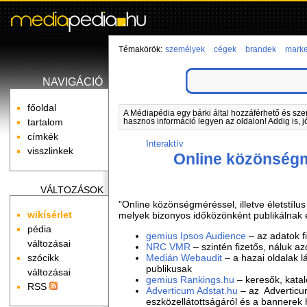
Témakörök:
személyek
cégek
brandek
marke
NAVIGÁCIÓ
főoldal
A Médiapédia egy bárki által hozzáférhető és sze
tartalom
hasznos információ legyen az oldalon! Addig is, j
címkék
Interaktív
visszlinkek
Online közönség
VÁLTOZÁSOK
"Online közönségméréssel, illetve életstílu
wikísérlet
melyek bizonyos időközönként publikálnak e
pédia
gemius Ipsos Audience
– az adatok f
változásai
NRC VMR
– szintén fizetős, náluk a
szócikk
Medián Webaudit
– a hazai oldalak lá
publikusak
változásai
gemius Rankings.hu
– keresők, katal
RSS
Adverticum Adstat.hu
– az Adverticum
eszközellátottságáról és a bannerek