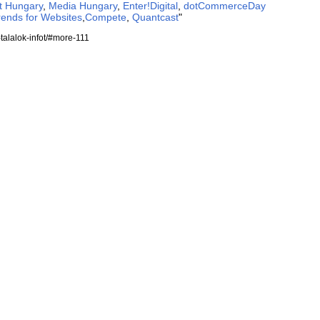
et Hungary
,
Media Hungary
,
Enter!Digital
,
dotCommerceDay
ends for Websites
,
Compete
,
Quantcast
"
-talalok-infot/#more-111