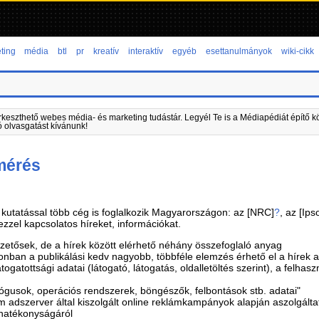
ting
média
btl
pr
kreatív
interaktív
egyéb
esettanulmányok
wiki-cikk
rkeszthető webes média- és marketing tudástár. Legyél Te is a Médiapédiát építő kö
ó olvasgatást kívánunk!
mérés
s kutatással több cég is foglalkozik Magyarországon: az [NRC]
?
, az [Ips
zzel kapcsolatos híreket, információkat.
izetősek, de a hírek között elérhető néhány összefoglaló anyag
zonban a publikálási kedv nagyobb, többféle elemzés érhető el a hírek
togatottsági adatai (látogató, látogatás, oldalletöltés szerint), a felha
ógusok, operációs rendszerek, böngészők, felbontások stb. adatai"
 adszerver által kiszolgált online reklámkampányok alapján aszolgáltat 
 hatékonyságáról