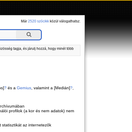
Már
2520 szócikk
közül válogathatsz.
zösség tagja, és járulj hozzá, hogy minél több
os]
?
és a
Gemius
, valamint a [Medián]
?
,
 archívumában
sználói profilok (a kor és nem adatok) nem
statisztikát az internetezők