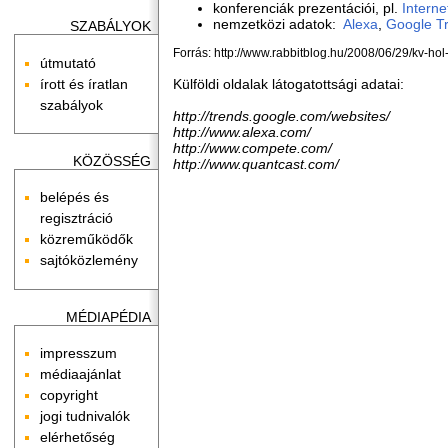
konferenciák prezentációi, pl.
Intern
nemzetközi adatok:
Alexa
,
Google Tr
SZABÁLYOK
Forrás: http://www.rabbitblog.hu/2008/06/29/kv-hol
útmutató
írott és íratlan
Külföldi oldalak látogatottsági adatai:
szabályok
http://trends.google.com/websites/
http://www.alexa.com/
http://www.compete.com/
KÖZÖSSÉG
http://www.quantcast.com/
belépés és
regisztráció
közreműködők
sajtóközlemény
MÉDIAPÉDIA
impresszum
médiaajánlat
copyright
jogi tudnivalók
elérhetőség