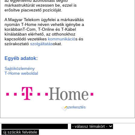
az egyértelmű azonosítást segítő
márkastruktúrát vezessen be, ezzel is
erősítve piacvezető pozícióját.
A Magyar Telekom ügyfelei a márkaváltás
nyomán T-Home néven vehetik igénybe a
korábbanT-Com, T-Online és T-Kábel
kínálatában elérhető, az otthonokhoz
kapcsolódó vezetékes
kommunikáció
s és
szórakoztató
szolgáltatás
okat.
Egyéb adatok:
Sajtóközlemény
T-Home weboldal
szerkesztés