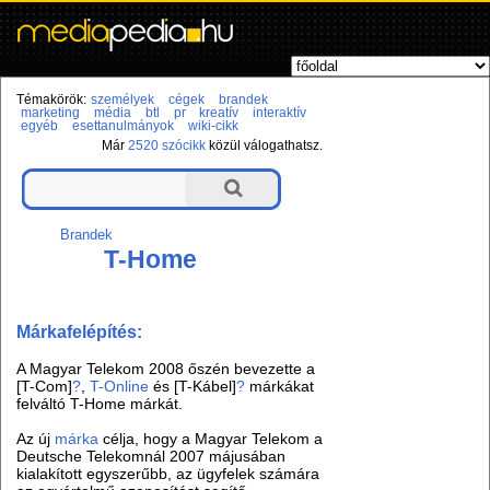
Témakörök:
személyek
cégek
brandek
marketing
média
btl
pr
kreatív
interaktív
egyéb
esettanulmányok
wiki-cikk
Már
2520 szócikk
közül válogathatsz.
Brandek
T-Home
Márkafelépítés:
A Magyar Telekom 2008 őszén bevezette a
[T-Com]
?
,
T-Online
és [T-Kábel]
?
márkákat
felváltó T-Home márkát.
Az új
márka
célja, hogy a Magyar Telekom a
Deutsche Telekomnál 2007 májusában
kialakított egyszerűbb, az ügyfelek számára