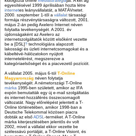
kidolgozta online
médiastratégiá
ját. A két ág
egyesítésével 1999 áprilisában hozta létre
internet
es leányvállalatát, a MATÁVnetet.
2000. szeptember 1-től a
vállalat
társasági
formája részvénytársaságra változott, 2001.
május 2-án pedig Axelero Internet néven
folytatta tevékenységét. A 2001. év
újdonságaként az Axelero az
internetszolgáltatók között elsőként vezette
be a [DSL]
?
technológiára alapozott
lakossági és üzleti internetcsomagokat és a
kábeltévé-hálózatokon nyújtott
internetelérést, megszerezve a
kategóriaelsőséget és a piacvezető pozíciót.
A vállalat 2005. május 6-tól
T-Online
Magyarország
néven folytatja
tevékenységét. A németországi T-Online
márka
1995-ben született, amikor az IFA
expón bemutatták egy új e-mail szolgáltatás
és internet-hozzáférés összecsomagolt
változatát. Nagy előrelépést jelentett a T-
Online történetében, amikor 1998-ban a
Deutsche Telekommal közösen piacra
dobták az első
ADSL
-terméket. A T-Online
márka kiterjesztésében jelentős év volt
2002, mivel a vállalat ekkor vezette be
szélessávú portálját, a T-Online Visiont, és