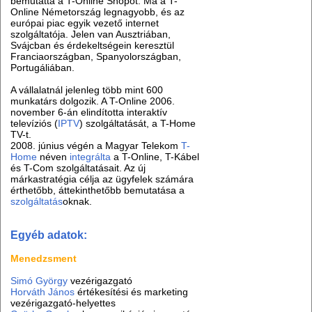
bemutatta a T-Online Shopot. Ma a T-
Online Németország legnagyobb, és az
európai piac egyik vezető internet
szolgáltatója. Jelen van Ausztriában,
Svájcban és érdekeltségein keresztül
Franciaországban, Spanyolországban,
Portugáliában.
A vállalatnál jelenleg több mint 600
munkatárs dolgozik. A T-Online 2006.
november 6-án elindította interaktív
televíziós (
IPTV
) szolgáltatását, a T-Home
TV-t.
2008. június végén a Magyar Telekom
T-
Home
néven
integrálta
a T-Online, T-Kábel
és T-Com szolgáltatásait. Az új
márkastratégia célja az ügyfelek számára
érthetőbb, áttekinthetőbb bemutatása a
szolgáltatás
oknak.
Egyéb adatok:
Menedzsment
Simó György
vezérigazgató
Horváth János
értékesítési és marketing
vezérigazgató-helyettes