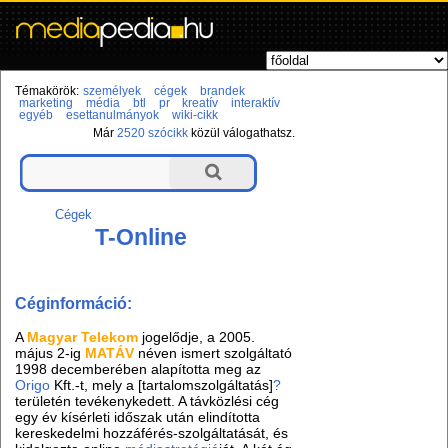
Témakörök:
személyek
cégek
brandek
marketing
média
btl
pr
kreatív
interaktív
egyéb
esettanulmányok
wiki-cikk
Már
2520 szócikk
közül válogathatsz.
Cégek
T-Online
Céginformáció:
A
Magyar Telekom
jogelődje, a 2005.
május 2-ig
MATÁV
néven ismert szolgáltató
1998 decemberében alapította meg az
Origo
Kft.-t, mely a [tartalomszolgáltatás]
?
területén tevékenykedett. A távközlési cég
egy év kísérleti időszak után elindította
kereskedelmi hozzáférés-szolgáltatását, és