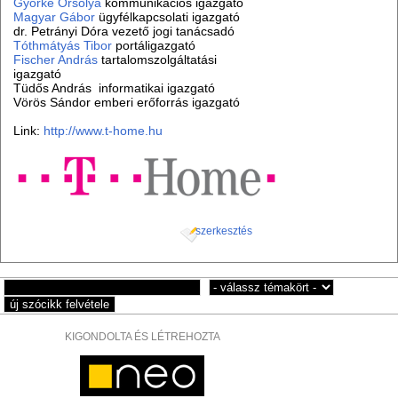
Györke Orsolya
kommunikációs igazgató
Magyar Gábor
ügyfélkapcsolati igazgató
dr. Petrányi Dóra vezető jogi tanácsadó
Tóthmátyás Tibor
portáligazgató
Fischer András
tartalomszolgáltatási
igazgató
Tüdős András informatikai igazgató
Vörös Sándor emberi erőforrás igazgató
Link:
http://www.t-home.hu
szerkesztés
KIGONDOLTA ÉS LÉTREHOZTA