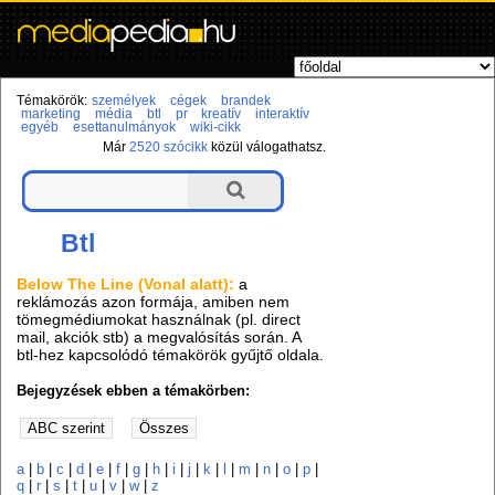
Témakörök:
személyek
cégek
brandek
marketing
média
btl
pr
kreatív
interaktív
egyéb
esettanulmányok
wiki-cikk
Már
2520 szócikk
közül válogathatsz.
Btl
Below The Line (Vonal alatt):
a
reklámozás azon formája, amiben nem
tömegmédiumokat használnak (pl. direct
mail, akciók stb) a megvalósítás során. A
btl-hez kapcsolódó témakörök gyűjtő oldala.
Bejegyzések ebben a témakörben:
a
|
b
|
c
|
d
|
e
|
f
|
g
|
h
|
i
|
j
|
k
|
l
|
m
|
n
|
o
|
p
|
q
|
r
|
s
|
t
|
u
|
v
|
w
|
z