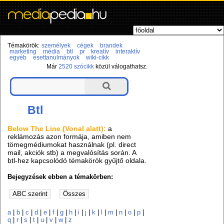
Témakörök:
személyek
cégek
brandek
marketing
média
btl
pr
kreatív
interaktív
egyéb
esettanulmányok
wiki-cikk
Már
2520 szócikk
közül válogathatsz.
Btl
Below The Line (Vonal alatt):
a
reklámozás azon formája, amiben nem
tömegmédiumokat használnak (pl. direct
mail, akciók stb) a megvalósítás során. A
btl-hez kapcsolódó témakörök gyűjtő oldala.
Bejegyzések ebben a témakörben:
a
|
b
|
c
|
d
|
e
|
f
|
g
|
h
|
i
|
j
|
k
|
l
|
m
|
n
|
o
|
p
|
q
|
r
|
s
|
t
|
u
|
v
|
w
|
z