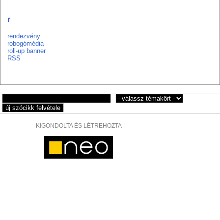
r
rendezvény
robogómédia
roll-up banner
RSS
KIGONDOLTA ÉS LÉTREHOZTA