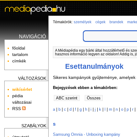
Témakörök:
személyek
cégek
brandek
marke
NAVIGÁCIÓ
főoldal
A Médiapédia egy bárki által hozzáférhető és sze
tartalom
hasznos információ legyen az oldalon! Addig is, j
címkék
Esettanulmányok
Sikeres kampányok gyűjteménye, amelyek s
VÁLTOZÁSOK
Bejegyzések ebben a témakörben:
wikísérlet
pédia
változásai
RSS
a
|
b
|
c
|
d
|
f
|
g
|
h
|
i
|
j
|
k
|
l
|
m
|
n
|
o
|
p
|
r
|
s
SZABÁLYOK
Samsung Omnia - Unboxing kampány
útmutató