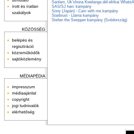
Sanlam, Uk’shona Kwelanga dél-afrikai What
írott és íratlan
SAS/SJ harc kampány
Sony (Japán) - Cam with me kampány
szabályok
Starbrust - Llama kampány
Stefan the Swopper kampány (Svédország)
KÖZÖSSÉG
belépés és
regisztráció
közreműködők
sajtóközlemény
MÉDIAPÉDIA
impresszum
médiaajánlat
copyright
jogi tudnivalók
elérhetőség