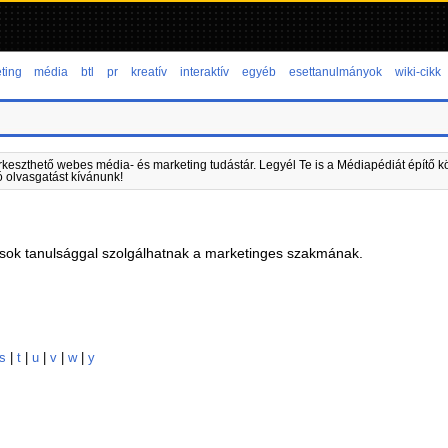
ting
média
btl
pr
kreatív
interaktív
egyéb
esettanulmányok
wiki-cikk
rkeszthető webes média- és marketing tudástár. Legyél Te is a Médiapédiát építő kö
ó olvasgatást kívánunk!
ok tanulsággal szolgálhatnak a marketinges szakmának.
s
|
t
|
u
|
v
|
w
|
y