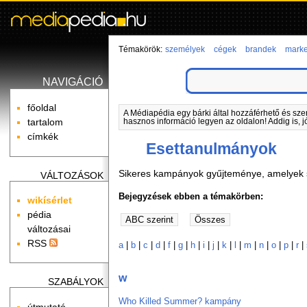
Témakörök:
személyek
cégek
brandek
marke
NAVIGÁCIÓ
főoldal
A Médiapédia egy bárki által hozzáférhető és sze
tartalom
hasznos információ legyen az oldalon! Addig is, j
címkék
Esettanulmányok
Sikeres kampányok gyűjteménye, amelyek s
VÁLTOZÁSOK
Bejegyzések ebben a témakörben:
wikísérlet
pédia
változásai
RSS
a
|
b
|
c
|
d
|
f
|
g
|
h
|
i
|
j
|
k
|
l
|
m
|
n
|
o
|
p
|
r
|
w
SZABÁLYOK
Who Killed Summer? kampány
útmutató