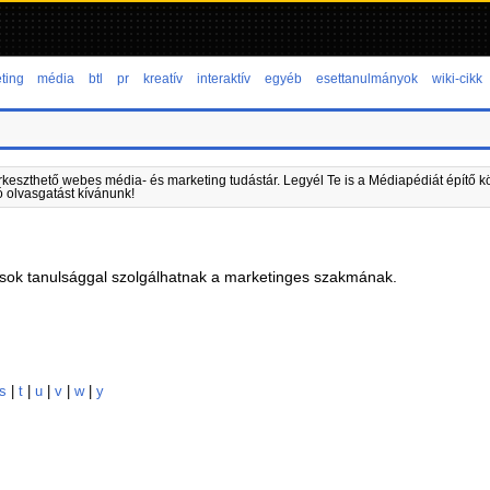
ting
média
btl
pr
kreatív
interaktív
egyéb
esettanulmányok
wiki-cikk
rkeszthető webes média- és marketing tudástár. Legyél Te is a Médiapédiát építő kö
ó olvasgatást kívánunk!
ok tanulsággal szolgálhatnak a marketinges szakmának.
s
|
t
|
u
|
v
|
w
|
y