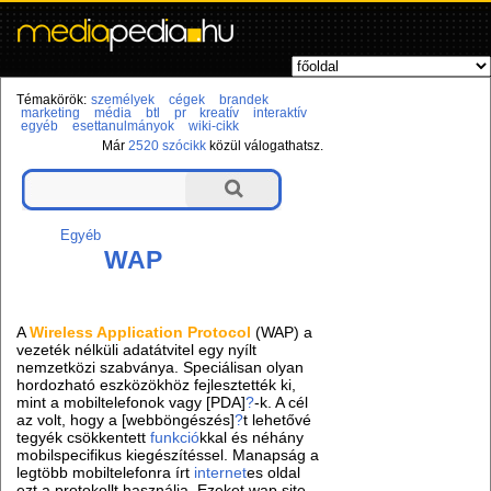
Témakörök:
személyek
cégek
brandek
marketing
média
btl
pr
kreatív
interaktív
egyéb
esettanulmányok
wiki-cikk
Már
2520 szócikk
közül válogathatsz.
Egyéb
WAP
A
Wireless Application Protocol
(WAP) a
vezeték nélküli adatátvitel egy nyílt
nemzetközi szabványa. Speciálisan olyan
hordozható eszközökhöz fejlesztették ki,
mint a mobiltelefonok vagy [PDA]
?
-k. A cél
az volt, hogy a [webböngészés]
?
t lehetővé
tegyék csökkentett
funkció
kkal és néhány
mobilspecifikus kiegészítéssel. Manapság a
legtöbb mobiltelefonra írt
internet
es oldal
ezt a protokollt használja. Ezeket wap site