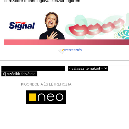
core&core technológiával készült fogkrém.
szerkesztés
KIGONDOLTA ÉS LÉTREHOZTA