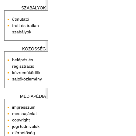
SZABÁLYOK
útmutató
írott és íratlan
szabályok
KÖZÖSSÉG
belépés és
regisztráció
közreműködők
sajtóközlemény
MÉDIAPÉDIA
impresszum
médiaajánlat
copyright
jogi tudnivalók
elérhetőség