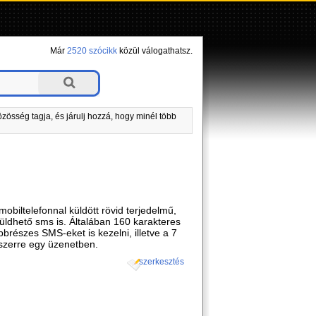
Már
2520 szócikk
közül válogathatsz.
zösség tagja, és járulj hozzá, hogy minél több
obiltelefonnal küldött rövid terjedelmű,
küldhető sms is. Általában 160 karakteres
részes SMS-eket is kezelni, illetve a 7
gyszerre egy üzenetben.
szerkesztés