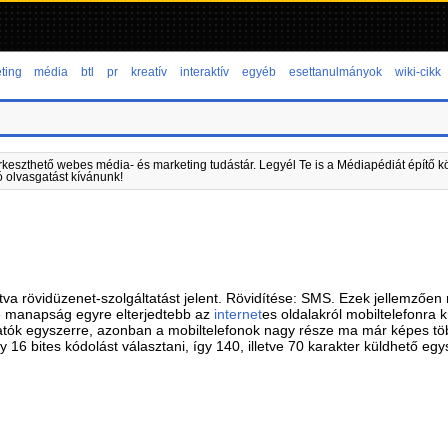
ting
média
btl
pr
kreatív
interaktív
egyéb
esettanulmányok
wiki-cikk
rkeszthető webes média- és marketing tudástár. Legyél Te is a Médiapédiát építő kö
ó olvasgatást kívánunk!
va rövidüzenet-szolgáltatást jelent. Rövidítése: SMS. Ezek jellemzően m
e manapság egyre elterjedtebb az
internet
es oldalakról mobiltelefonra 
tók egyszerre, azonban a mobiltelefonok nagy része ma már képes több
gy 16 bites kódolást választani, így 140, illetve 70 karakter küldhető e