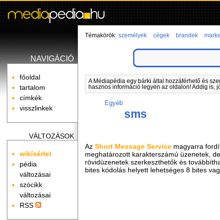
Témakörök:
személyek
cégek
brandek
marke
NAVIGÁCIÓ
főoldal
A Médiapédia egy bárki által hozzáférhető és sze
tartalom
hasznos információ legyen az oldalon! Addig is, j
címkék
Egyéb
visszlinkek
sms
VÁLTOZÁSOK
Az
Short Message Service
magyarra fordít
wikísérlet
meghatározott karakterszámú üzenetek, d
rövidüzenetek szerkeszthetők és továbbítha
pédia
bites kódolás helyett lehetséges 8 bites va
változásai
szócikk
változásai
RSS