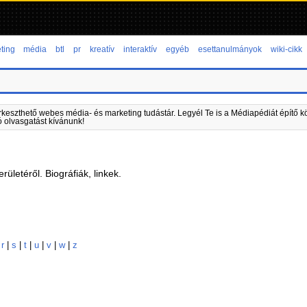
ting
média
btl
pr
kreatív
interaktív
egyéb
esettanulmányok
wiki-cikk
rkeszthető webes média- és marketing tudástár. Legyél Te is a Médiapédiát építő kö
ó olvasgatást kívánunk!
ületéről. Biográfiák, linkek.
|
r
|
s
|
t
|
u
|
v
|
w
|
z