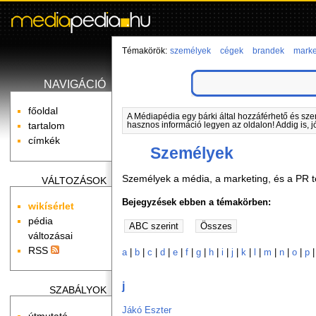
Témakörök:
személyek
cégek
brandek
marke
NAVIGÁCIÓ
főoldal
A Médiapédia egy bárki által hozzáférhető és sze
tartalom
hasznos információ legyen az oldalon! Addig is, j
címkék
Személyek
Személyek a média, a marketing, és a PR ter
VÁLTOZÁSOK
Bejegyzések ebben a témakörben:
wikísérlet
pédia
változásai
RSS
a
|
b
|
c
|
d
|
e
|
f
|
g
|
h
|
i
|
j
|
k
|
l
|
m
|
n
|
o
|
p
j
SZABÁLYOK
Jákó Eszter
útmutató