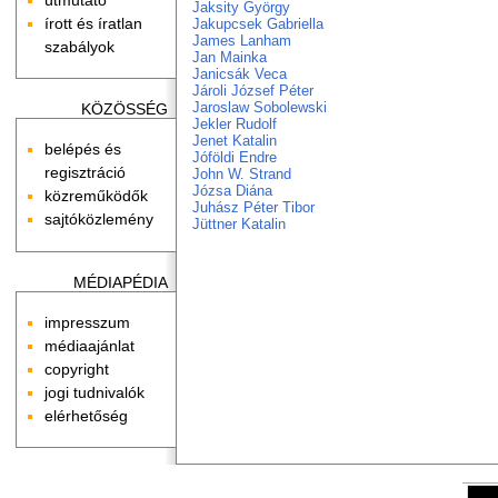
Jaksity György
írott és íratlan
Jakupcsek Gabriella
James Lanham
szabályok
Jan Mainka
Janicsák Veca
Jároli József Péter
Jaroslaw Sobolewski
KÖZÖSSÉG
Jekler Rudolf
Jenet Katalin
belépés és
Jóföldi Endre
regisztráció
John W. Strand
Józsa Diána
közreműködők
Juhász Péter Tibor
sajtóközlemény
Jüttner Katalin
MÉDIAPÉDIA
impresszum
médiaajánlat
copyright
jogi tudnivalók
elérhetőség