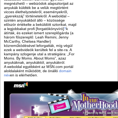
megnézhető – webizódok alapsztorijait az
anyukák küldték be a velük megtörtént
vicces élethelyzetekről, eseményekről,
„gyerekszáj” történetekről. A weboldal –
szintén anyukákból álló – közössége
először értékelte a beküldött sztorikat, majd
a legjobbakat profi [forgatókönyvíró]
?
k
átírták, és ezeket ismert szereplőgárda (a
három főszereplő: Leah Remini, Jenny
McCarthy, Chelsea Handler)
közreműködésével leforgatták, míg végül
ezek a webvideók kerültek fel a site-ra. A
kampány szlogenje utal a stratégiára: „For
Moms. By Moms. About Moms”, azaz
anyukáknak, anyukáktól, anyukákról.
A weboldal egyébként az MSN.com portál
aloldalaként működött, de önálló
domain
név
en is elérhetően.