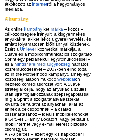
átköltözött az
internet
ről a hagyományos
médiába.
A kampány
Az online
kampány
két
márka
– közös –
célközönségére irányult: a kisgyermekes
anyukákra, akiket leköt a gyereknevelés, és
emiatt folyamatosan időhiánnyal küzdenek.
Ezért a
Unilever
kozmetikai márkája, a
Suave és a mobilkommunikációs szolgáltató
Sprint egy példanélküli együttműködéssel –
és a
Mindshare
médiaügynökség
hathatós
közreműködésével – 2007-ben elindította
az In the Motherhood kampányt, amely egy
közösségi alapon működő
weboldal
on
nézhető komédiasorozat volt. A Suave
stratégiai célja, hogy az anyukák a szülés
után újra foglalkozzanak szépségápolással,
míg a Sprint a szolgáltatásválasztékát
kívánta bemutatni az anyáknak, akár az
ennek a célcsoportnak – a család
összetartásához – ideális mobiltelefonokat,
a GPS-es „Family Locatort” vagy például a
mobilinternet vagy e-mail elérést biztosító
csomagjait.
A 7-8 perces – ezért egy kis napközbeni
szabadidő esetén bármikor gyorsan