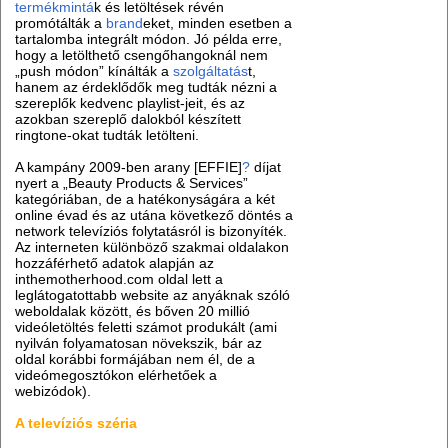
termékmintá
k és letöltések révén
promótálták a
brand
eket, minden esetben a
tartalomba integrált módon. Jó példa erre,
hogy a letölthető csengőhangoknál nem
„push módon” kínálták a
szolgáltatás
t,
hanem az érdeklődők meg tudták nézni a
szereplők kedvenc playlist-jeit, és az
azokban szereplő dalokból készített
ringtone-okat tudták letölteni.
A kampány 2009-ben arany [EFFIE]
?
díjat
nyert a „Beauty Products & Services”
kategóriában, de a hatékonyságára a két
online évad és az utána következő döntés a
network televíziós folytatásról is bizonyíték.
Az interneten különböző szakmai oldalakon
hozzáférhető adatok alapján az
inthemotherhood.com oldal lett a
leglátogatottabb website az anyáknak szóló
weboldalak között, és bőven 20 millió
videóletöltés feletti számot produkált (ami
nyilván folyamatosan növekszik, bár az
oldal korábbi formájában nem él, de a
videómegosztókon elérhetőek a
webizódok).
A televíziós széria