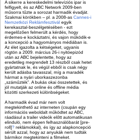
A sikerre a kereskedelmi televíziós ipar is
felfigyelt, és az ABC Network 2009-ben
műsorra tűzte a sorozat harmadik évadját.
Szakmai körökben – pl. a 2008-as
Cannes-i
Nemzetközi Reklámfesztivál
egyik
kerekasztal-beszélgetésében - ezt
megelőzően felmerült a kérdés, hogy
érdemes-e kockáztatni, és vajon működik-e
a koncepció a hagyományos médiában is.
Az élet igazolta a kétségeket, ugyanis
rögtön a 2009. március 26-i nyitóepizód
után az ABC bejelentette, hogy az
eredetileg megrendelt 13 részből csak hetet
gyártatnak le, és végül ebből is csak négy
került adásba tavasszal, míg a maradék
hármat a nyári uborkaszezonba
„száműzték”. A bukás okai összetettek, és
jól mutatják az online és offline média
közötti szerkezeti különbségeket.
A harmadik évad már nem volt
megtekinthető az interneten (csupán egy
információs weboldalt működtet az ABC,
ráadásul a trailer videók előtt automatikusan
elinduló, nem éppen felhasználóbarát [pre-
roll]
?
reklámokkal), és így az alapkoncepció
sérült azzal, hogy az anyukák nem tudták
bármikor megtekinteni a filmeket.