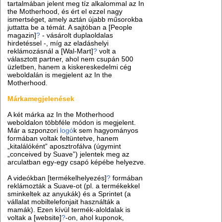
tartalmában jelent meg tíz alkalommal az In
the Motherhood, és ért el ezzel nagy
ismertséget, amely aztán újabb műsorokba
juttatta be a témát. A sajtóban a [People
magazin]
?
- vásárolt duplaoldalas
hirdetéssel -, míg az eladáshelyi
reklámozásnál a [Wal-Mart]
?
volt a
választott partner, ahol nem csupán 500
üzletben, hanem a kiskereskedelmi cég
weboldalán is megjelent az In the
Motherhood.
Márkamegjelenések
A két márka az In the Motherhood
weboldalon többféle módon is megjelent.
Már a szponzori
logó
k sem hagyományos
formában voltak feltüntetve, hanem
„kitalálóként” aposztrofálva (úgymint
„conceived by Suave”) jelentek meg az
arculatban egy-egy csapó képébe helyezve.
A videókban [termékelhelyezés]
?
formában
reklámozták a Suave-ot (pl. a termékekkel
sminkeltek az anyukák) és a Sprintet (a
vállalat mobiltelefonjait használták a
mamák). Ezen kívül termék-aloldalak is
voltak a [website]
?
-on, ahol kuponok,