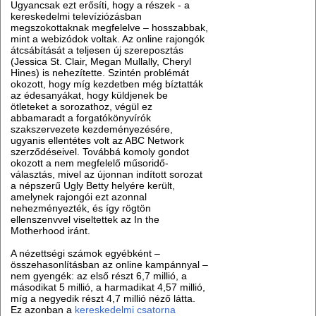
Ugyancsak ezt erősíti, hogy a részek - a
kereskedelmi televíziózásban
megszokottaknak megfelelve – hosszabbak,
mint a webizódok voltak. Az online rajongók
átcsábítását a teljesen új szereposztás
(Jessica St. Clair, Megan Mullally, Cheryl
Hines) is nehezítette. Szintén problémát
okozott, hogy míg kezdetben még bíztatták
az édesanyákat, hogy küldjenek be
ötleteket a sorozathoz, végül ez
abbamaradt a forgatókönyvírók
szakszervezete kezdeményezésére,
ugyanis ellentétes volt az ABC Network
szerződéseivel. Továbbá komoly gondot
okozott a nem megfelelő műsoridő-
választás, mivel az újonnan indított sorozat
a népszerű Ugly Betty helyére került,
amelynek rajongói ezt azonnal
nehezményezték, és így rögtön
ellenszenvvel viseltettek az In the
Motherhood iránt.
A nézettségi számok egyébként –
összehasonlításban az online kampánnyal –
nem gyengék: az első részt 6,7 millió, a
másodikat 5 millió, a harmadikat 4,57 millió,
míg a negyedik részt 4,7 millió néző látta.
Ez azonban a
kereskedelmi csatorna