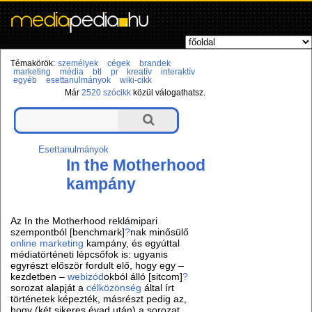
Témakörök:
személyek
cégek
brandek
marketing
média
btl
pr
kreatív
interaktív
egyéb
esettanulmányok
wiki-cikk
Már
2520 szócikk
közül válogathatsz.
Esettanulmányok
In the Motherhood
kampány
Az In the Motherhood reklámipari
szempontból [benchmark]
?
nak minősülő
online marketing
kampány, és egyúttal
médiatörténeti lépcsőfok is: ugyanis
egyrészt először fordult elő, hogy egy –
kezdetben –
webizód
okból álló [sitcom]
?
sorozat alapját a
célközönség
által írt
történetek képezték, másrészt pedig az,
hogy (két sikeres évad után) a sorozat