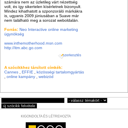
számára nem az üzletileg várt nézettség
volt, és így sikertelen kísérletnek bizonyult.
Mindez kihathatott a szponzoráló márkákra
is, ugyanis 2009 júniusában a Suave már
nem található meg a sorozat weboldalán.
Forrás:
Neo Interactive
online marketing
ügynökség
www.inthemotherhood.msn.com
http://itm.abc.go.com
szerkesztés
A szócikkhez társított címkék:
Cannes
,
EFFIE
,
közösségi tartalomgyártás
,
online kampány
,
webizód
KIGONDOLTA ÉS LÉTREHOZTA