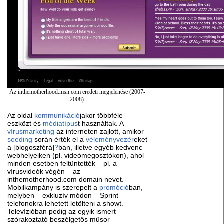
Az inthemotherhood.msn.com eredeti megjelenése (2007-
2008).
Az oldal
kommunikáció
jakor többféle
eszközt és
médiatípus
t használtak. A
vírusmarketing
az interneten zajlott, amikor
seeding
során érték el a
véleményvezér
eket
a [blogoszférá]
?
ban, illetve egyéb kedvenc
webhelyeiken (pl. videómegosztókon), ahol
minden esetben feltüntették – pl. a
vírusvideók végén – az
inthemotherhood.com domain nevet.
Mobilkampány is szerepelt a
promóció
ban,
melyben – exkluzív módon – Sprint
telefonokra lehetett letölteni a showt.
Televízióban pedig az egyik ismert
szórakoztató beszélgetős műsor