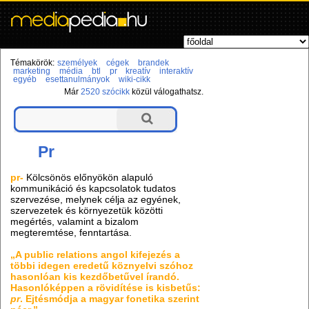
Témakörök:
személyek
cégek
brandek
marketing
média
btl
pr
kreatív
interaktív
egyéb
esettanulmányok
wiki-cikk
Már
2520 szócikk
közül válogathatsz.
Pr
pr-
Kölcsönös előnyökön alapuló
kommunikáció és kapcsolatok tudatos
szervezése, melynek célja az egyének,
szervezetek és környezetük közötti
megértés, valamint a bizalom
megteremtése, fenntartása.
„A public relations angol kifejezés a
többi idegen eredetű köznyelvi szóhoz
hasonlóan kis kezdőbetűvel írandó.
Hasonlóképpen a rövidítése is kisbetűs:
pr
. Ejtésmódja a magyar fonetika szerint