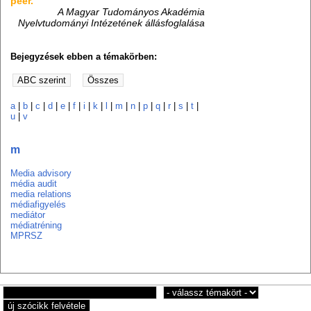
péer.”
A Magyar Tudományos Akadémia
Nyelvtudományi Intézetének állásfoglalása
Bejegyzések ebben a témakörben:
a
|
b
|
c
|
d
|
e
|
f
|
i
|
k
|
l
|
m
|
n
|
p
|
q
|
r
|
s
|
t
|
u
|
v
m
Media advisory
média audit
media relations
médiafigyelés
mediátor
médiatréning
MPRSZ