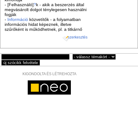
- [Felhasználó]
?
k - akik a beszerzés által
megvásárolt dolgot ténylegesen használni
fogják
-
Információ
közvetítők - a folyamatban
információs hidat képeznek, illetve
szűrőként is működhetnek, pl. a titkárnő
szerkesztés
KIGONDOLTA ÉS LÉTREHOZTA