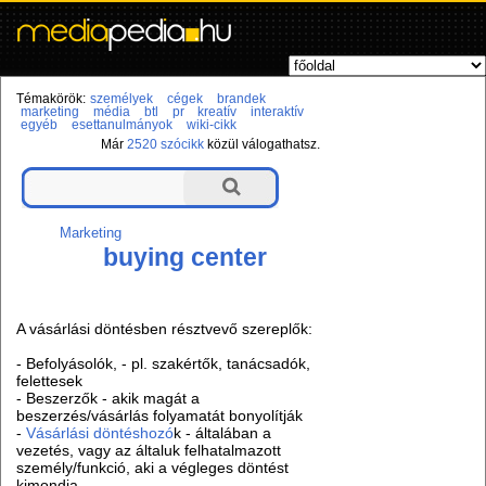
Témakörök:
személyek
cégek
brandek
marketing
média
btl
pr
kreatív
interaktív
egyéb
esettanulmányok
wiki-cikk
Már
2520 szócikk
közül válogathatsz.
Marketing
buying center
A vásárlási döntésben résztvevő szereplők:
- Befolyásolók, - pl. szakértők, tanácsadók,
felettesek
- Beszerzők - akik magát a
beszerzés/vásárlás folyamatát bonyolítják
-
Vásárlási döntéshozó
k - általában a
vezetés, vagy az általuk felhatalmazott
személy/funkció, aki a végleges döntést
kimondja