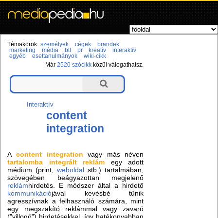
Témakörök:
személyek
cégek
brandek
marketing
média
btl
pr
kreatív
interaktív
egyéb
esettanulmányok
wiki-cikk
Már
2520 szócikk
közül válogathatsz.
Interaktív
content
integration
A
content integration
vagy más néven
tartalomba integrált reklám
egy adott
médium (print,
weboldal
stb.) tartalmában,
szövegében beágyazottan megjelenő
reklám
hirdetés. E módszer által a hirdető
kommunikáció
jával kevésbé tűnik
agresszívnak a felhasználó számára, mint
egy megszakító reklámmal vagy zavaró
("villogó") hirdetésekkel, így hatékonyabban