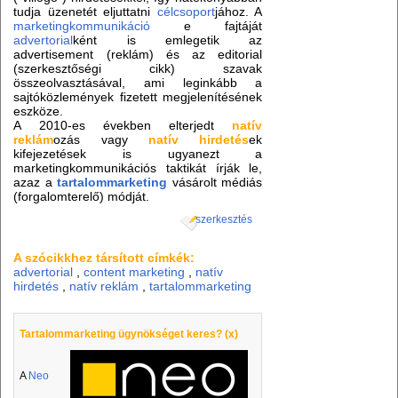
tudja üzenetét eljuttatni
célcsoport
jához. A
marketingkommunikáció
e fajtáját
advertorial
ként is emlegetik az
advertisement (reklám) és az editorial
(szerkesztőségi cikk) szavak
összeolvasztásával, ami leginkább a
sajtóközlemények fizetett megjelenítésének
eszköze.
A 2010-es években elterjedt
natív
reklám
ozás vagy
natív hirdetés
ek
kifejezetések is ugyanezt a
marketingkommunikációs taktikát írják le,
azaz a
tartalommarketing
vásárolt médiás
(forgalomterelő) módját.
szerkesztés
A szócikkhez társított címkék:
advertorial
,
content marketing
,
natív
hirdetés
,
natív reklám
,
tartalommarketing
Tartalommarketing ügynökséget keres? (x)
A
Neo