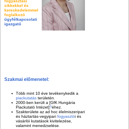
fogyasztási
cikkekkel és
kereskedelemmel
foglalkozó
ügyfélkapcsolati
igazgató
Szakmai előmenetel:
Több mint 10 éve tevékenykedik a
piackutatás
területén.
2000-ben került a [GfK Hungária
Piackutató Intézet]
?
éhez.
Szakterülete az ad hoc élelmiszeripari
és háztartás-vegyipari
fogyasztó
i és
vásárlói kutatások kivitelezése,
valamint menedzselése.