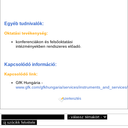
Egyéb tudnivalók:
Oktatási tevékenység:
konferenciákon és felsőoktatási
intézményekben rendszeres előadó.
Kapcsolódó információ:
Kapcsolódó link:
GfK Hungária -
www.gfk.com/gfkhungaria/services/instruments_and_services/
szerkesztés