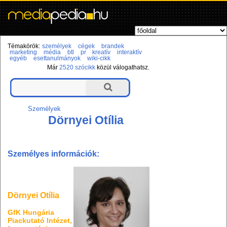
Témakörök:
személyek
cégek
brandek
marketing
média
btl
pr
kreatív
interaktív
egyéb
esettanulmányok
wiki-cikk
Már
2520 szócikk
közül válogathatsz.
Személyek
Dörnyei Otília
Személyes információk:
Dörnyei Otília
GfK Hungária
Piackutató Intézet,