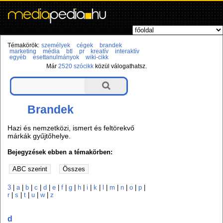
Témakörök:
személyek
cégek
brandek
marketing
média
btl
pr
kreatív
interaktív
egyéb
esettanulmányok
wiki-cikk
Már
2520 szócikk
közül válogathatsz.
Brandek
Hazi és nemzetközi, ismert és feltörekvő
márkák gyűjtőhelye.
Bejegyzések ebben a témakörben:
3
|
a
|
b
|
c
|
d
|
e
|
f
|
g
|
h
|
i
|
k
|
l
|
m
|
n
|
o
|
p
|
r
|
s
|
t
|
u
|
w
|
z
d