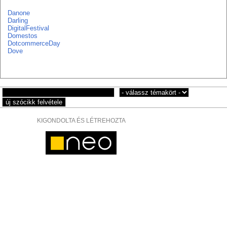
Danone
Darling
DigitalFestival
Domestos
DotcommerceDay
Dove
KIGONDOLTA ÉS LÉTREHOZTA