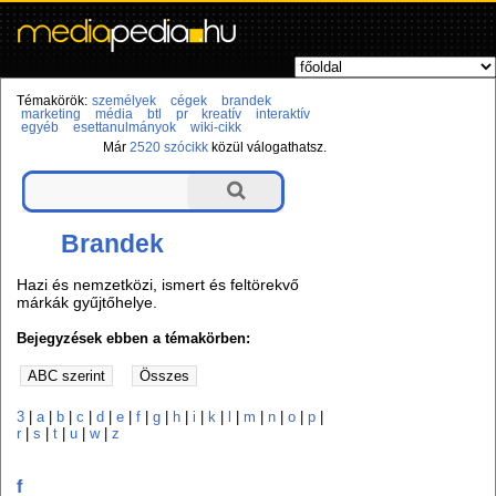
Témakörök:
személyek
cégek
brandek
marketing
média
btl
pr
kreatív
interaktív
egyéb
esettanulmányok
wiki-cikk
Már
2520 szócikk
közül válogathatsz.
Brandek
Hazi és nemzetközi, ismert és feltörekvő
márkák gyűjtőhelye.
Bejegyzések ebben a témakörben:
3
|
a
|
b
|
c
|
d
|
e
|
f
|
g
|
h
|
i
|
k
|
l
|
m
|
n
|
o
|
p
|
r
|
s
|
t
|
u
|
w
|
z
f