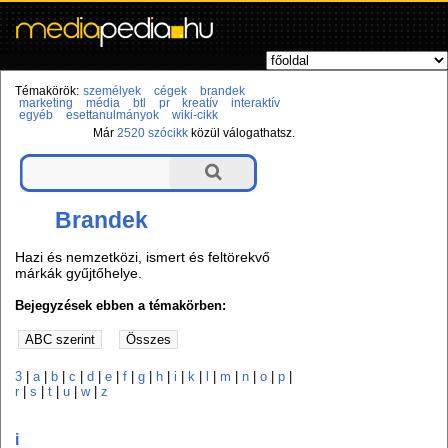
Témakörök:
személyek
cégek
brandek
marketing
média
btl
pr
kreatív
interaktív
egyéb
esettanulmányok
wiki-cikk
Már
2520 szócikk
közül válogathatsz.
Brandek
Hazi és nemzetközi, ismert és feltörekvő
márkák gyűjtőhelye.
Bejegyzések ebben a témakörben:
3
|
a
|
b
|
c
|
d
|
e
|
f
|
g
|
h
|
i
|
k
|
l
|
m
|
n
|
o
|
p
|
r
|
s
|
t
|
u
|
w
|
z
i