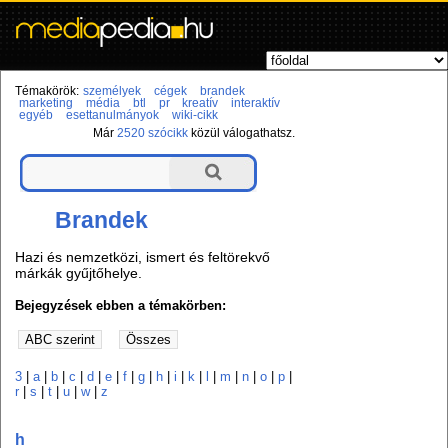
Témakörök:
személyek
cégek
brandek
marketing
média
btl
pr
kreatív
interaktív
egyéb
esettanulmányok
wiki-cikk
Már
2520 szócikk
közül válogathatsz.
Brandek
Hazi és nemzetközi, ismert és feltörekvő
márkák gyűjtőhelye.
Bejegyzések ebben a témakörben:
3
|
a
|
b
|
c
|
d
|
e
|
f
|
g
|
h
|
i
|
k
|
l
|
m
|
n
|
o
|
p
|
r
|
s
|
t
|
u
|
w
|
z
h