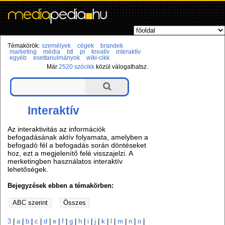
Témakörök:
személyek
cégek
brandek
marketing
média
btl
pr
kreatív
interaktív
egyéb
esettanulmányok
wiki-cikk
Már
2520 szócikk
közül válogathatsz.
Interaktív
Az interaktivitás az információk
befogadásának aktív folyamata, amelyben a
befogadó fél a befogadás során döntéseket
hoz, ezt a megjelenítő felé visszajelzi. A
merketingben használatos interaktív
lehetőségek.
Bejegyzések ebben a témakörben:
3
|
a
|
b
|
c
|
d
|
e
|
f
|
g
|
h
|
i
|
j
|
k
|
l
|
m
|
n
|
o
|