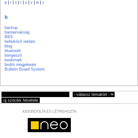
p
|
r
|
s
|
t
|
u
|
v
|
w
|
z
b
backup
bannervakság
BBS
beférkőző reklám
blog
bluetooth
böngésző
bookmark
bruttó megjelenés
Bulletin Board System
KIGONDOLTA ÉS LÉTREHOZTA