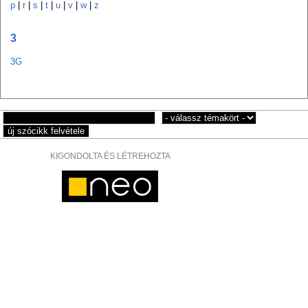
p
|
r
|
s
|
t
|
u
|
v
|
w
|
z
3
3G
KIGONDOLTA ÉS LÉTREHOZTA