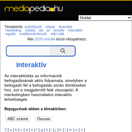
Témakörök:
személyek
cégek
brandek
marketing
média
btl
pr
kreatív
interaktív
egyéb
esettanulmányok
wiki-cikk
Már
2520 szócikk
közül válogathatsz.
Interaktív
Az interaktivitás az információk
befogadásának aktív folyamata, amelyben a
befogadó fél a befogadás során döntéseket
hoz, ezt a megjelenítő felé visszajelzi. A
merketingben használatos interaktív
lehetőségek.
Bejegyzések ebben a témakörben:
3
|
a
|
b
|
c
|
d
|
e
|
f
|
g
|
h
|
i
|
j
|
k
|
l
|
m
|
n
|
o
|