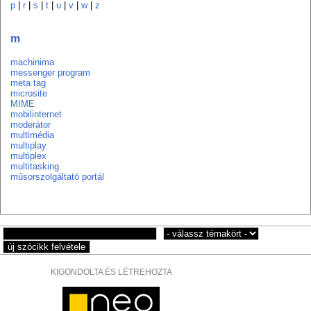
p
|
r
|
s
|
t
|
u
|
v
|
w
|
z
m
machinima
messenger program
meta tag
microsite
MIME
mobilinternet
moderátor
multimédia
multiplay
multiplex
multitasking
műsorszolgáltató portál
KIGONDOLTA ÉS LÉTREHOZTA