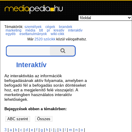
Témakörök:
személyek
cégek
brandek
marketing
média
btl
pr
kreatív
interaktív
egyéb
esettanulmányok
wiki-cikk
Már
2520 szócikk
közül válogathatsz.
Interaktív
Az interaktivitás az információk
befogadásának aktív folyamata, amelyben a
befogadó fél a befogadás során döntéseket
hoz, ezt a megjelenítő felé visszajelzi. A
merketingben használatos interaktív
lehetőségek.
Bejegyzések ebben a témakörben:
3
|
a
|
b
|
c
|
d
|
e
|
f
|
g
|
h
|
i
|
j
|
k
|
l
|
m
|
n
|
o
|