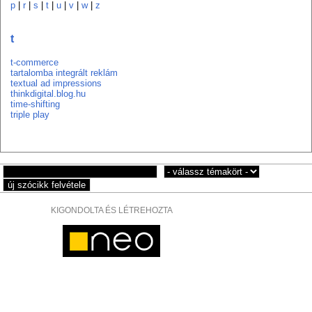
p
|
r
|
s
|
t
|
u
|
v
|
w
|
z
t
t-commerce
tartalomba integrált reklám
textual ad impressions
thinkdigital.blog.hu
time-shifting
triple play
KIGONDOLTA ÉS LÉTREHOZTA