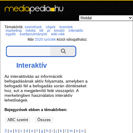
Témakörök:
személyek
cégek
brandek
marketing
média
btl
pr
kreatív
interaktív
egyéb
esettanulmányok
wiki-cikk
Már
2520 szócikk
közül válogathatsz.
Interaktív
Az interaktivitás az információk
befogadásának aktív folyamata, amelyben a
befogadó fél a befogadás során döntéseket
hoz, ezt a megjelenítő felé visszajelzi. A
merketingben használatos interaktív
lehetőségek.
Bejegyzések ebben a témakörben:
3
|
a
|
b
|
c
|
d
|
e
|
f
|
g
|
h
|
i
|
j
|
k
|
l
|
m
|
n
|
o
|