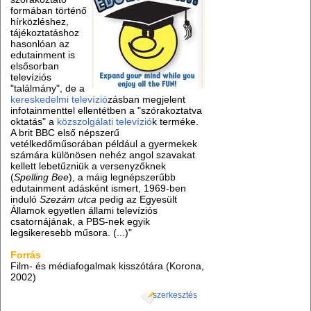
formában történő
hírközléshez,
tájékoztatáshoz
hasonlóan az
edutainment is
elsősorban
televíziós
"találmány", de a
kereskedelmi televízió
zásban megjelent
infotainmenttel ellentétben a "szórakoztatva
oktatás" a
közszolgálati televízió
k terméke.
A brit BBC első népszerű
vetélkedőműsorában például a gyermekek
számára különösen nehéz angol szavakat
kellett lebetűzniük a versenyzőknek
(
Spelling Bee
), a máig legnépszerűbb
edutainment adásként ismert, 1969-ben
induló
Szezám utca
pedig az Egyesült
Államok egyetlen állami televíziós
csatornájának, a PBS-nek egyik
legsikeresebb műsora. (...)"
Forrás
Film- és médiafogalmak kisszótára (Korona,
2002)
szerkesztés