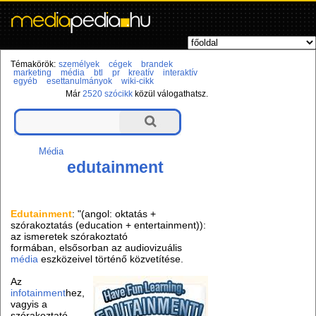
Témakörök:
személyek
cégek
brandek
marketing
média
btl
pr
kreatív
interaktív
egyéb
esettanulmányok
wiki-cikk
Már
2520 szócikk
közül válogathatsz.
Média
edutainment
Edutainment
: "(angol: oktatás +
szórakoztatás (education + entertainment)):
az ismeretek szórakoztató
formában, elsősorban az audiovizuális
média
eszközeivel történő közvetítése.
Az
infotainment
hez,
vagyis a
szórakoztató