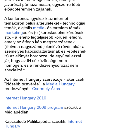
javarészt párhuzamosan, egyszerre több
előadóteremben zajlanak.
A konferencia igyekszik az internet
témakörön belüli alterületeket - technológiai
témák, digitális
média
- és tartalom témák,
marketing
es és (e-)kereskedelmi kérdések
stb. - a lehető legteljesebb körűen lefedni,
amely az átfogó kép megszerzésének
(illetve a nagyszámú jelenlévő révén akár a
személyes kapcsolattartásnak és -építésnek
is) az előnyét hordozza, de egyúttal azzal
jár, hogy az IH célközönsége nem
homogén, és a rendezvénysorozat nem
specializált.
Az Internet Hungary szervezője - akár csak
"idősebb testvéréé", a
Media Hungary
rendezvényé -
Csermely Ákos
.
Internet Hungary 2010
Internet Hungary 2009 program
szócikk a
Médiapédián.
Kapcsolódó Politikapédia szócikk:
Internet
Hungary