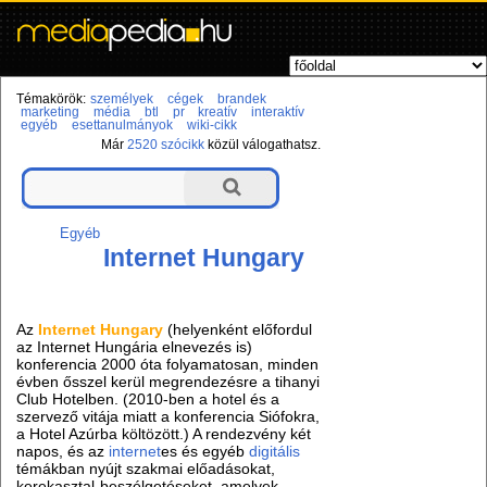
Témakörök:
személyek
cégek
brandek
marketing
média
btl
pr
kreatív
interaktív
egyéb
esettanulmányok
wiki-cikk
Már
2520 szócikk
közül válogathatsz.
Egyéb
Internet Hungary
Az
Internet Hungary
(helyenként előfordul
az Internet Hungária elnevezés is)
konferencia 2000 óta folyamatosan, minden
évben ősszel kerül megrendezésre a tihanyi
Club Hotelben. (2010-ben a hotel és a
szervező vitája miatt a konferencia Siófokra,
a Hotel Azúrba költözött.) A rendezvény két
napos, és az
internet
es és egyéb
digitális
témákban nyújt szakmai előadásokat,
kerekasztal-beszélgetéseket, amelyek