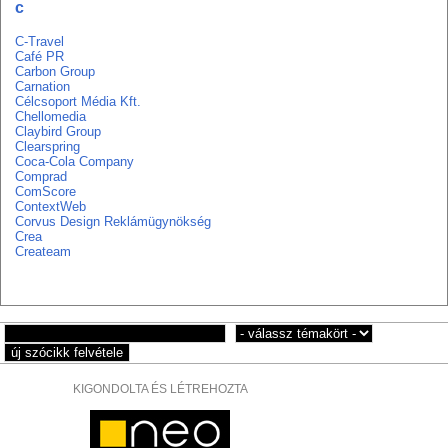
c
C-Travel
Café PR
Carbon Group
Carnation
Célcsoport Média Kft.
Chellomedia
Claybird Group
Clearspring
Coca-Cola Company
Comprad
ComScore
ContextWeb
Corvus Design Reklámügynökség
Crea
Createam
KIGONDOLTA ÉS LÉTREHOZTA