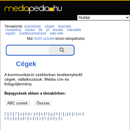
Témakörök:
személyek
cégek
brandek
marketing
média
btl
pr
kreatív
interaktív
egyéb
esettanulmányok
wiki-cikk
Már
2520 szócikk
közül válogathatsz.
Cégek
A kommunikáció szektorban tevékenykedő
cégek, vállalkozások. Média cím és
linkgyűjtemény.
Bejegyzések ebben a témakörben:
2
|
3
|
7
|
a
|
b
|
c
|
d
|
e
|
f
|
g
|
h
|
i
|
j
|
k
|
l
|
m
|
n
|
o
|
p
|
q
|
r
|
s
|
t
|
u
|
v
|
w
|
y
|
z