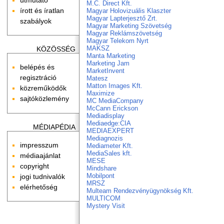
M.C. Direct Kft.
írott és íratlan
Magyar Holovizuális Klaszter
Magyar Lapterjesztő Zrt.
szabályok
Magyar Marketing Szövetség
Magyar Reklámszövetség
Magyar Telekom Nyrt
MAKSZ
KÖZÖSSÉG
Manta Marketing
Marketing Jam
belépés és
MarketInvent
regisztráció
Matesz
Matton Images Kft.
közreműködők
Maximize
sajtóközlemény
MC MediaCompany
McCann Erickson
Mediadisplay
Mediaedge:CIA
MÉDIAPÉDIA
MEDIAEXPERT
Mediagnozis
impresszum
Mediameter Kft.
MediaSales kft.
médiaajánlat
MESE
copyright
Mindshare
Mobilpont
jogi tudnivalók
MRSZ
elérhetőség
Multeam Rendezvényügynökség Kft.
MULTICOM
Mystery Visit