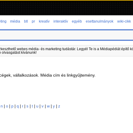
ting
média
btl
pr
kreatív
interaktív
egyéb
esettanulmányok
wiki-cikk
rkeszthető webes média- és marketing tudástár. Legyél Te is a Médiapédiát építő kö
ó olvasgatást kívánunk!
égek, vállalkozások. Média cím és linkgyűjtemény.
|
n
|
o
|
p
|
q
|
r
|
s
|
t
|
u
|
v
|
w
|
y
|
z