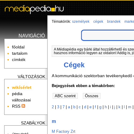
Témakörök:
személyek
cégek
brandek
marke
NAVIGÁCIÓ
főoldal
A Médiapédia egy bárki által hozzáférhető és sze
tartalom
hasznos információ legyen az oldalon! Addig is, j
címkék
Cégek
A kommunikáció szektorban tevékenykedő c
VÁLTOZÁSOK
Bejegyzések ebben a témakörben:
wikísérlet
pédia
változásai
RSS
2
|
3
|
7
|
a
|
b
|
c
|
d
|
e
|
f
|
g
|
h
|
i
|
j
|
k
|
l
|
m
m
SZABÁLYOK
M Factory Zrt
útmutató