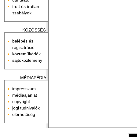
írott és íratlan
szabályok
KÖZÖSSÉG
belépés és
regisztráció
közreműködők
sajtóközlemény
MÉDIAPÉDIA
impresszum
médiaajánlat
copyright
jogi tudnivalók
elérhetőség