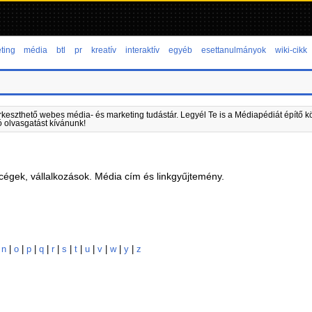
ting
média
btl
pr
kreatív
interaktív
egyéb
esettanulmányok
wiki-cikk
rkeszthető webes média- és marketing tudástár. Legyél Te is a Médiapédiát építő kö
ó olvasgatást kívánunk!
égek, vállalkozások. Média cím és linkgyűjtemény.
|
n
|
o
|
p
|
q
|
r
|
s
|
t
|
u
|
v
|
w
|
y
|
z