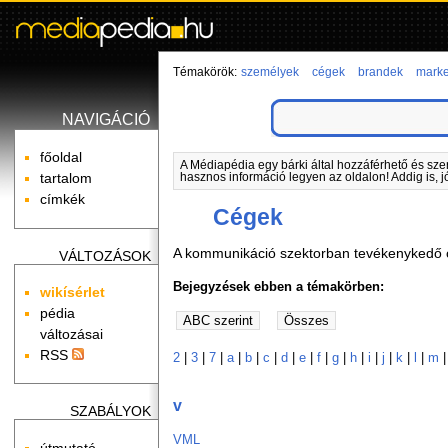
Témakörök:
személyek
cégek
brandek
marke
NAVIGÁCIÓ
főoldal
A Médiapédia egy bárki által hozzáférhető és sze
tartalom
hasznos információ legyen az oldalon! Addig is, j
címkék
Cégek
A kommunikáció szektorban tevékenykedő c
VÁLTOZÁSOK
Bejegyzések ebben a témakörben:
wikísérlet
pédia
változásai
RSS
2
|
3
|
7
|
a
|
b
|
c
|
d
|
e
|
f
|
g
|
h
|
i
|
j
|
k
|
l
|
m
v
SZABÁLYOK
VML
útmutató