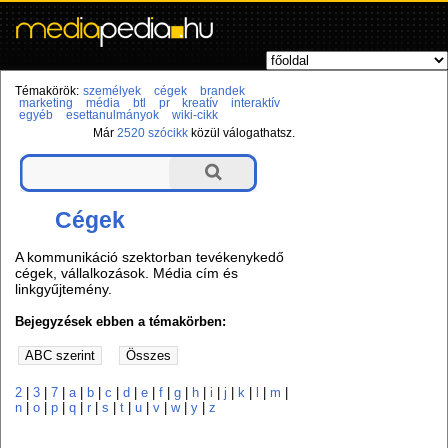
Témakörök:
személyek
cégek
brandek
marketing
média
btl
pr
kreatív
interaktív
egyéb
esettanulmányok
wiki-cikk
Már
2520 szócikk
közül válogathatsz.
Cégek
A kommunikáció szektorban tevékenykedő
cégek, vállalkozások. Média cím és
linkgyűjtemény.
Bejegyzések ebben a témakörben:
2
|
3
|
7
|
a
|
b
|
c
|
d
|
e
|
f
|
g
|
h
|
i
|
j
|
k
|
l
|
m
|
n
|
o
|
p
|
q
|
r
|
s
|
t
|
u
|
v
|
w
|
y
|
z