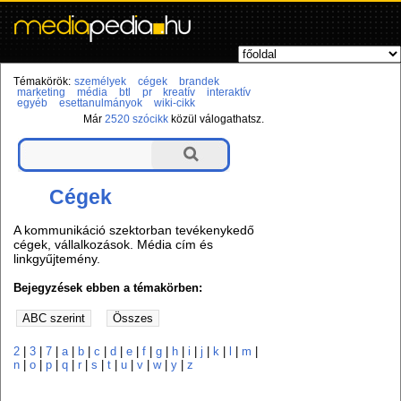
Témakörök:
személyek
cégek
brandek
marketing
média
btl
pr
kreatív
interaktív
egyéb
esettanulmányok
wiki-cikk
Már
2520 szócikk
közül válogathatsz.
Cégek
A kommunikáció szektorban tevékenykedő
cégek, vállalkozások. Média cím és
linkgyűjtemény.
Bejegyzések ebben a témakörben:
2
|
3
|
7
|
a
|
b
|
c
|
d
|
e
|
f
|
g
|
h
|
i
|
j
|
k
|
l
|
m
|
n
|
o
|
p
|
q
|
r
|
s
|
t
|
u
|
v
|
w
|
y
|
z