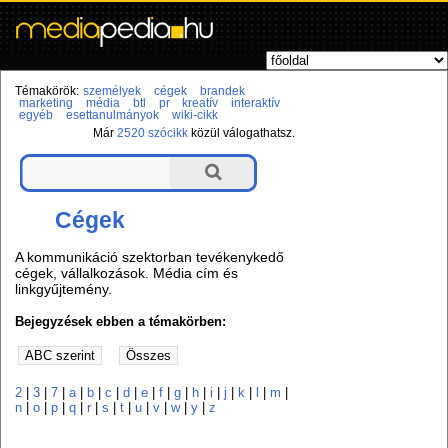
Témakörök:
személyek
cégek
brandek
marketing
média
btl
pr
kreatív
interaktív
egyéb
esettanulmányok
wiki-cikk
Már
2520 szócikk
közül válogathatsz.
Cégek
A kommunikáció szektorban tevékenykedő
cégek, vállalkozások. Média cím és
linkgyűjtemény.
Bejegyzések ebben a témakörben:
2
|
3
|
7
|
a
|
b
|
c
|
d
|
e
|
f
|
g
|
h
|
i
|
j
|
k
|
l
|
m
|
n
|
o
|
p
|
q
|
r
|
s
|
t
|
u
|
v
|
w
|
y
|
z