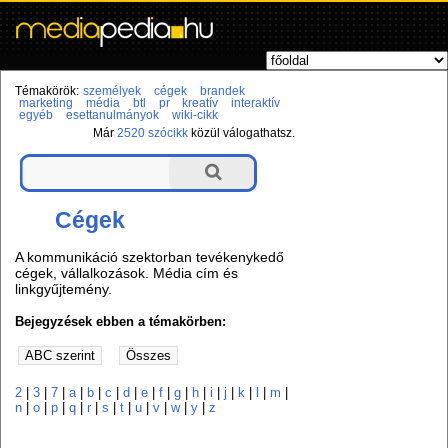
Témakörök:
személyek
cégek
brandek
marketing
média
btl
pr
kreatív
interaktív
egyéb
esettanulmányok
wiki-cikk
Már
2520 szócikk
közül válogathatsz.
Cégek
A kommunikáció szektorban tevékenykedő
cégek, vállalkozások. Média cím és
linkgyűjtemény.
Bejegyzések ebben a témakörben:
2
|
3
|
7
|
a
|
b
|
c
|
d
|
e
|
f
|
g
|
h
|
i
|
j
|
k
|
l
|
m
|
n
|
o
|
p
|
q
|
r
|
s
|
t
|
u
|
v
|
w
|
y
|
z