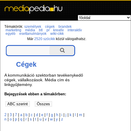
Témakörök:
személyek
cégek
brandek
marketing
média
btl
pr
kreatív
interaktív
egyéb
esettanulmányok
wiki-cikk
Már
2520 szócikk
közül válogathatsz.
Cégek
A kommunikáció szektorban tevékenykedő
cégek, vállalkozások. Média cím és
linkgyűjtemény.
Bejegyzések ebben a témakörben:
2
|
3
|
7
|
a
|
b
|
c
|
d
|
e
|
f
|
g
|
h
|
i
|
j
|
k
|
l
|
m
|
n
|
o
|
p
|
q
|
r
|
s
|
t
|
u
|
v
|
w
|
y
|
z