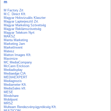
m
M Factory Zrt
M.C. Direct Kft.
Magyar Holovizuális Klaszter
Magyar Lapterjesztő Zrt.
Magyar Marketing Szövetség
Magyar Reklámszövetség
Magyar Telekom Nyrt
MAKSZ
Manta Marketing
Marketing Jam
MarketInvent
Matesz
Matton Images Kft.
Maximize
MC MediaCompany
McCann Erickson
Mediadisplay
Mediaedge:CIA
MEDIAEXPERT
Mediagnozis
Mediameter Kft.
MediaSales kft.
MESE
Mindshare
Mobilpont
MRSZ
Multeam Rendezvényügynökség Kft.
MULTICOM