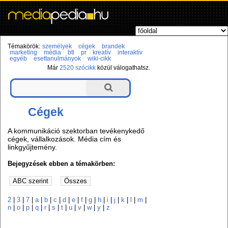
Témakörök:
személyek
cégek
brandek
marketing
média
btl
pr
kreatív
interaktív
egyéb
esettanulmányok
wiki-cikk
Már
2520 szócikk
közül válogathatsz.
Cégek
A kommunikáció szektorban tevékenykedő
cégek, vállalkozások. Média cím és
linkgyűjtemény.
Bejegyzések ebben a témakörben:
2
|
3
|
7
|
a
|
b
|
c
|
d
|
e
|
f
|
g
|
h
|
i
|
j
|
k
|
l
|
m
|
n
|
o
|
p
|
q
|
r
|
s
|
t
|
u
|
v
|
w
|
y
|
z