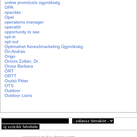
online promóciós ügynökség
OPA
opacitás
Opel
operations manager
operatőr
opportunity to see
opt-in
opt-out
Optimalnet Keresőmarketing Ügynökség
Őri András
Origo
Ormós Zoltán, Dr.
Orosz Barbara
ÖRT
ORTT
Oszkó Péter
OTS
Outdoor
Outdoor Lions