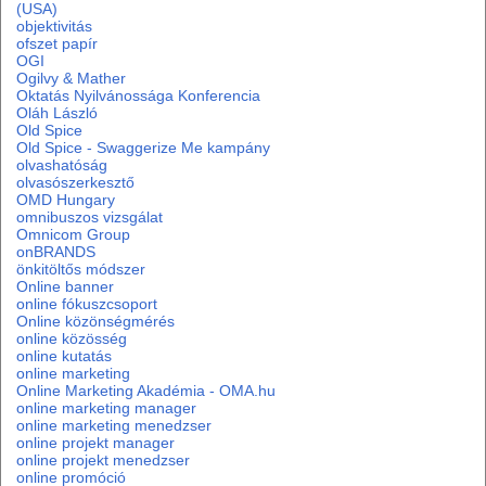
(USA)
objektivitás
ofszet papír
OGI
Ogilvy & Mather
Oktatás Nyilvánossága Konferencia
Oláh László
Old Spice
Old Spice - Swaggerize Me kampány
olvashatóság
olvasószerkesztő
OMD Hungary
omnibuszos vizsgálat
Omnicom Group
onBRANDS
önkitöltős módszer
Online banner
online fókuszcsoport
Online közönségmérés
online közösség
online kutatás
online marketing
Online Marketing Akadémia - OMA.hu
online marketing manager
online marketing menedzser
online projekt manager
online projekt menedzser
online promóció