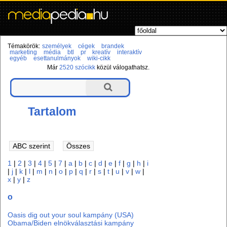
Témakörök:
személyek
cégek
brandek
marketing
média
btl
pr
kreatív
interaktív
egyéb
esettanulmányok
wiki-cikk
Már
2520 szócikk
közül válogathatsz.
Tartalom
1
|
2
|
3
|
4
|
5
|
7
|
a
|
b
|
c
|
d
|
e
|
f
|
g
|
h
|
i
|
j
|
k
|
l
|
m
|
n
|
o
|
p
|
q
|
r
|
s
|
t
|
u
|
v
|
w
|
x
|
y
|
z
o
Oasis dig out your soul kampány (USA)
Obama/Biden elnökválasztási kampány