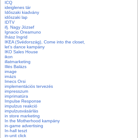
ICQ
ideiglenes tár
Időszaki kiadvány
időszaki lap
IDTV
ifj. Nagy József
Ignacio Oreamuno
Ihász Ingrid
IKEA (Svédország), Come into the closet,
let’s dance kampány
IKO Sales House
ikon
illatmarketing
Illés Balázs
image
imázs
Imecs Orsi
implementációs tervezés
impresszum
imprimatúra
Impulse Response
impulzus reakció
impulzusvásárlás
in store marketing
In the Motherhood kampány
in-game advertising
In-hall teszt
in-unit click