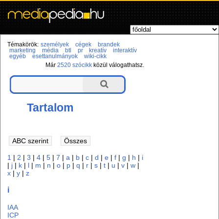
Témakörök:
személyek
cégek
brandek
marketing
média
btl
pr
kreatív
interaktív
egyéb
esettanulmányok
wiki-cikk
Már
2520 szócikk
közül válogathatsz.
Tartalom
1
|
2
|
3
|
4
|
5
|
7
|
a
|
b
|
c
|
d
|
e
|
f
|
g
|
h
|
i
|
j
|
k
|
l
|
m
|
n
|
o
|
p
|
q
|
r
|
s
|
t
|
u
|
v
|
w
|
x
|
y
|
z
i
IAA
ICP