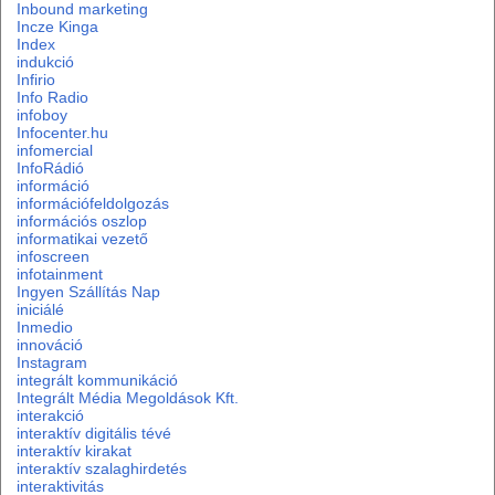
Inbound marketing
Incze Kinga
Index
indukció
Infirio
Info Radio
infoboy
Infocenter.hu
infomercial
InfoRádió
információ
információfeldolgozás
információs oszlop
informatikai vezető
infoscreen
infotainment
Ingyen Szállítás Nap
iniciálé
Inmedio
innováció
Instagram
integrált kommunikáció
Integrált Média Megoldások Kft.
interakció
interaktív digitális tévé
interaktív kirakat
interaktív szalaghirdetés
interaktivitás